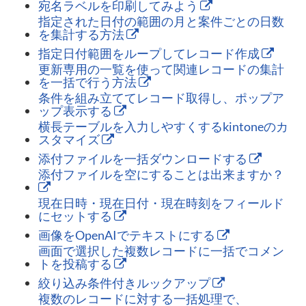
宛名ラベルを印刷してみよう
指定された日付の範囲の月と案件ごとの日数
を集計する方法
指定日付範囲をループしてレコード作成
更新専用の一覧を使って関連レコードの集計
を一括で行う方法
条件を組み立ててレコード取得し、ポップア
ップ表示する
横長テーブルを入力しやすくするkintoneのカ
スタマイズ
添付ファイルを一括ダウンロードする
添付ファイルを空にすることは出来ますか？
現在日時・現在日付・現在時刻をフィールド
にセットする
画像をOpenAIでテキストにする
画面で選択した複数レコードに一括でコメン
トを投稿する
絞り込み条件付きルックアップ
複数のレコードに対する一括処理で、