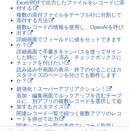
Excel/PDFで出力したファイルをレコードに添
付する
複数の添付ファイルをテーブル行に分割して
添付する方法
複数レコードの情報を使用し、OpenAIを呼び
出す
詳細画面でフィールドに値をセットできます
か？
詳細画面で手書きキャンバスを使ってサイン
した時に「サイン済み」チェックボックスに
チェックを付けたい
読み込み中画面の表示・終了のやることはカ
スタマイズのページを分けても動作します
か？
超強化！スーパーアプリアクション！
追加・編集画面でルックアップを含むテーブ
ルに、別アプリの複数レコードを選択して追
加するカスタマイズ
関連レコード一覧で紐つく複数アプリのレコ
ードを併せて出力
関連レコード一覧の条件でレコード取得し、
ポップアップ表示する