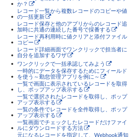
か？
レコード一覧から複数レコードのコピーや値
の一括更新
レコード保存と他のアプリからのレコード追
加時に共通の連続した番号で採番する
レコード再利用時に値クリアと添付ファイル
コピー
レコード詳細画面でワンクリックで担当者に
自分を追加するワザ
ワンクリックで一括承認してみよう
一時的にデータを保存するためにフィールド
を使う～勤怠管理アプリを例に～
一覧で画面に表示されているレコードを取得
し、ポップアップ表示する
一覧で選択されたレコードを取得し、ポップ
アップ表示する
一覧の条件でレコードを全件取得し、ポップ
アップ表示する
一覧画面でチェックしたレコードだけファイ
ルにダウンロードする方法
元になるレコードを指定して、Webhook通知