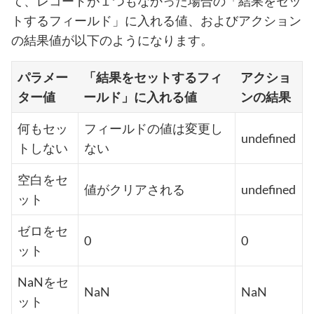
て、レコードが１つもなかった場合の「結果をセッ
トするフィールド」に入れる値、およびアクション
の結果値が以下のようになります。
パラメー
「結果をセットするフィ
アクショ
ター値
ールド」に入れる値
ンの結果
何もセッ
フィールドの値は変更し
undefined
トしない
ない
空白をセ
値がクリアされる
undefined
ット
ゼロをセ
0
0
ット
NaNをセ
NaN
NaN
ット