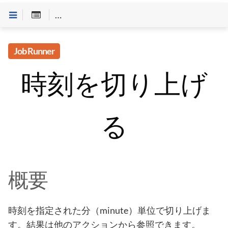
Customineドキュメントへようこそ
>
Job Runner
>
「
Job Runner
時刻を切り上げ
る
概要
時刻を指定された分（minute）単位で切り上げま
す。結果は他のアクションから参照できます。