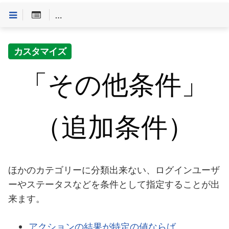
Customineドキュメントへようこそ
>
「条件」一覧
>
カスタマイズ
「その他条件」
（追加条件）
ほかのカテゴリーに分類出来ない、ログインユーザ
ーやステータスなどを条件として指定することが出
来ます。
アクションの結果が特定の値ならば