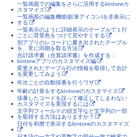
一覧画面での編集をさらに活用するkintoneカ
スタマイズ
一覧画面の編集機能(鉛筆アイコン)を非表示に
する
一覧表示のように詳細表示のテーブルで１行
ごとに背景色をつけて見やすくする
別アプリのレコードに書き出されたテーブル
を、常に同期を取る方法
合計請求書（合算請求書）を作成する：
kintoneアプリのカスタマイズ編
変更されたテーブル行の情報を取得して合計
を変更してみよう
年次ごとの自動採番を行うワザ
年齢の計算をするkintoneのカスタマイズ
採番したコードを誤って修正してしまわない
カスタマイズを実現するには
文字列フィールドの頭文字など文字列の一部
を取得する方法はありますか？
日付を和暦で表示するkintoneのカスタマイズ
日本語の一文字や英数字の部分一致で検索で