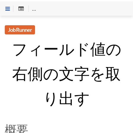
Customineドキュメントへようこそ
>
Job Runner
>
「
Job Runner
フィールド値の
右側の文字を取
り出す
概要