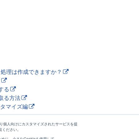
る処理は作成できますか？
方
する
取る方法
スタマイズ編
たより個人向けにカスタマイズされたサービスを提
覧ください。
に、小さなCookieを使用して