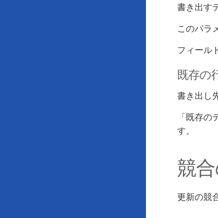
書き出す
このパラ
フィール
既存の
書き出し
「既存の
す。
競合
更新の競