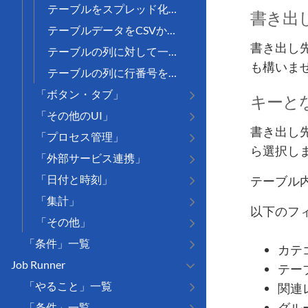
テーブルをスプレッド化する
書き出
テーブルデータをCSVから読み込むための枠を作成する
書き出し
テーブルの列に対して一度に自動採番を行う
も構いま
テーブルの列に行番号をセットする
「ボタン・タブ」
キーと
「その他のUI」
書き出し
「プロセス管理」
ら選択し
「外部サービス連携」
「日付と時刻」
テーブル
「集計」
以下のフ
「その他」
「条件」一覧
カテ
Job Runner
テー
「やること」一覧
関連
グル
「条件」一覧