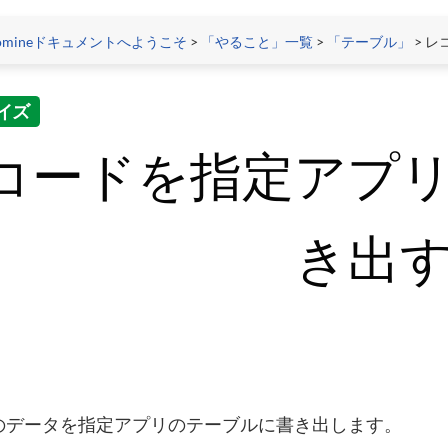
tomineドキュメントへようこそ
>
「やること」一覧
>
「テーブル」
> レ
イズ
コードを指定アプ
き出
のデータを指定アプリのテーブルに書き出します。