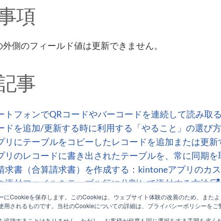
事項
の外側のフィールド値は更新できません。
記事
ートフォンでQRコードやバーコードを連続して読み取
ードを追加/更新する時に利用する「やること」の選び
プリにテーブルをコピーしたレコードを追加または更新
プリのレコードに書き出されたテーブルを、常に同期を
請求書（合算請求書）を作成する：kintoneアプリのカ
の添付ファイルをテーブル行に分割して添付する方法
のテーブルを含めてコピーしつつレコード追加する
にCookieを保存します。このCookieは、ウェブサイト体験の改善のため、ま
用されるものです。当社のCookieについての詳細は、プライバシーポリシーをご
を追跡することはありません。ただし、お客様が何度も同じ選択をする手間を省くため