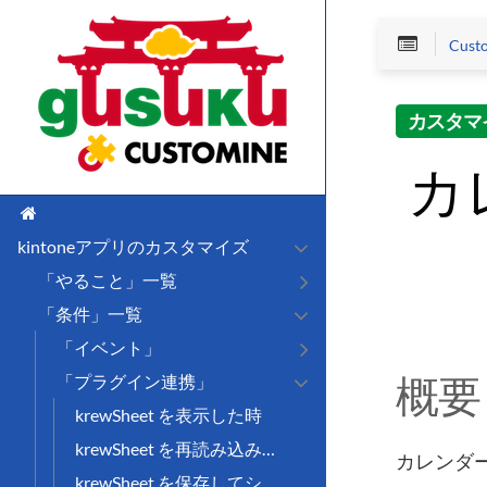
Cus
カスタマ
カ
kintoneアプリのカスタマイズ
「やること」一覧
「条件」一覧
「イベント」
概要
「プラグイン連携」
krewSheet を表示した時
krewSheet を再読み込みした時
カレンダ
krewSheet を保存してシートを再描画する時