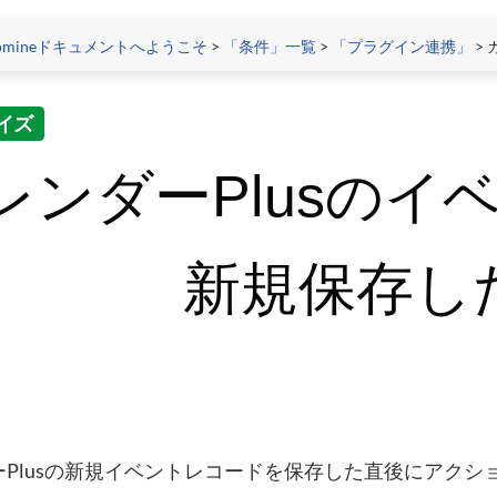
tomineドキュメントへようこそ
>
「条件」一覧
>
「プラグイン連携」
> 
イズ
レンダーPlusのイ
新規保存し
ーPlusの新規イベントレコードを保存した直後にアクシ