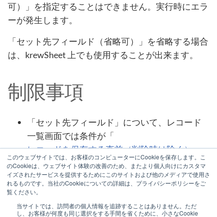
可）」を指定することはできません。実行時にエラ
ーが発生します。
「セット先フィールド（省略可）」を省略する場合
は、krewSheet 上でも使用することが出来ます。
制限事項
「セット先フィールド」について、レコード
一覧画面では条件が「
レコードを保存する直前（削除時は除く）
」
このウェブサイトでは、お客様のコンピューターにCookieを保存します。こ
で始まる流れの場合のみ有効です。それ以外
のCookieは、ウェブサイト体験の改善のため、またより個人向けにカスタマ
イズされたサービスを提供するためにこのサイトおよび他のメディアで使用さ
の条件ではフィールドに値がセットされませ
れるものです。当社のCookieについての詳細は、プライバシーポリシーをご
ん。
覧ください。
当サイトでは、訪問者の個人情報を追跡することはありません。ただ
し、お客様が何度も同じ選択をする手間を省くために、小さなCookie