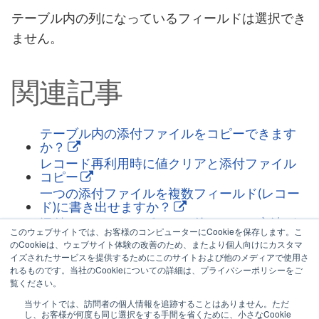
テーブル内の列になっているフィールドは選択でき
ません。
関連記事
テーブル内の添付ファイルをコピーできます
か？
レコード再利用時に値クリアと添付ファイル
コピー
一つの添付ファイルを複数フィールド(レコー
ド)に書き出せますか？
添付ファイルをコピーした後のセット方法が
このウェブサイトでは、お客様のコンピューターにCookieを保存します。こ
わからないのですが、どうすればいいです
のCookieは、ウェブサイト体験の改善のため、またより個人向けにカスタマ
か？
イズされたサービスを提供するためにこのサイトおよび他のメディアで使用さ
複数の添付ファイルをテーブル行に分割して
れるものです。当社のCookieについての詳細は、プライバシーポリシーをご
添付する方法
覧ください。
当サイトでは、訪問者の個人情報を追跡することはありません。ただ
し、お客様が何度も同じ選択をする手間を省くために、小さなCookie