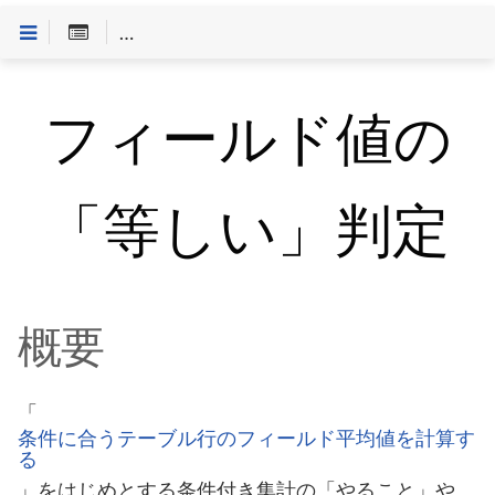
Customineドキュメントへようこそ
>
式・マッピング
フィールド値の
「等しい」判定
概要
「
条件に合うテーブル行のフィールド平均値を計算す
る
」をはじめとする条件付き集計の「やること」や、