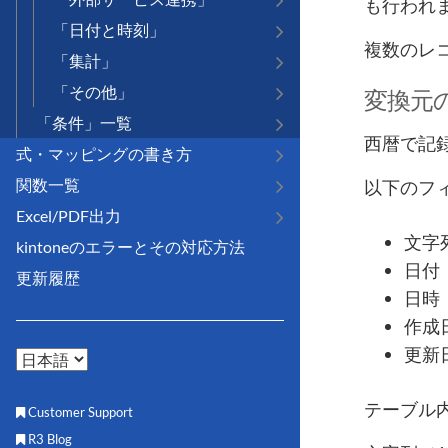
も行われ
「日付と時刻」
複数のレ
「集計」
「その他」
変換元
「条件」一覧
西暦で記
式・マッピングの書き方
関数一覧
以下のフ
Excel/PDF出力
文字
kintoneのエラーとその対応方法
日付
更新履歴
日時
作成
更新
テーブル
Customer Support
R3 Blog