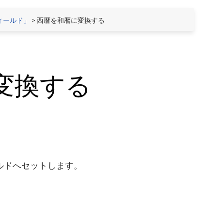
ィールド」
> 西暦を和暦に変換する
変換する
ルドへセットします。