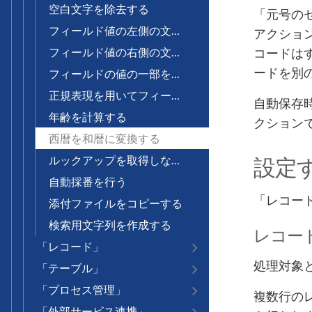
空白文字を除去する
「元号の
フィールド値の左側の文字を取り出す
アクショ
コードは
フィールド値の右側の文字を取り出す
ードを別
フィールドの値の一部を文字列置換する
正規表現を用いてフィールドの値を置換する
自動保存
年齢を計算する
クション
西暦を和暦に変換する
設定
ルックアップを取得しなおす
自動採番を行う
「レコー
添付ファイルをコピーする
検索用文字列を作成する
レコー
「レコード」
処理対象
「テーブル」
「プロセス管理」
複数行の
「外部サービス連携」