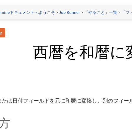
tomineドキュメントへようこそ
>
Job Runner
>
「やること」一覧
>
「フ
r
西暦を和暦に
または日付フィールドを元に和暦に変換し、別のフィー
方