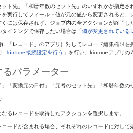
セット先」「和暦年数のセット先」のいずれかが指定さ
ンを実行してフィールド値が元の値から変更されると、
すぐには保存されず、ジョブ内の全アクションが終了し
のタイミングで保存したい場合は「
値が変更されている
時に「レコード」のアプリに対してレコード編集権限を持っ
で「
kintone 接続設定を行う
」を行い、kintone アプリ
するパラメーター
ド」「変換元の日付」「元号のセット先」「和暦年数の
ド
となるレコードを取得したアクションを選択します。
レコードが含まれる場合、それぞれのレコードに対して