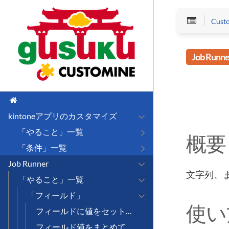
Cus
Job Runne
kintoneアプリのカスタマイズ
「やること」一覧
概要
「条件」一覧
Job Runner
文字列、
「やること」一覧
「フィールド」
使い
フィールドに値をセットする
フィールド値をまとめてセットする