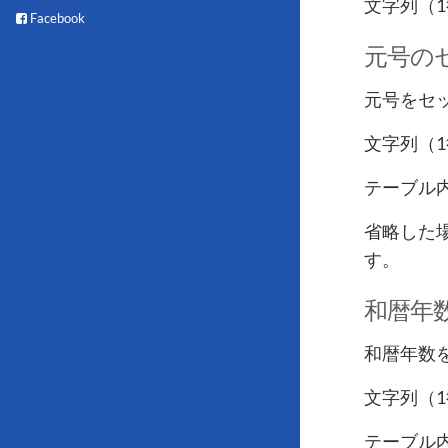
文字列（
Facebook
元号の
元号をセ
文字列（
テーブル
省略した
す。
和暦年
和暦年数
文字列（
テーブル