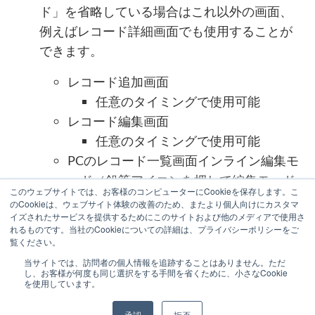
ド」を省略している場合はこれ以外の画面、
例えばレコード詳細画面でも使用することが
できます。
レコード追加画面
任意のタイミングで使用可能
レコード編集画面
任意のタイミングで使用可能
PCのレコード一覧画面インライン編集モ
ード（鉛筆アイコンを押して編集モード
このウェブサイトでは、お客様のコンピューターにCookieを保存します。こ
になった状態）
のCookieは、ウェブサイト体験の改善のため、またより個人向けにカスタマ
イズされたサービスを提供するためにこのサイトおよび他のメディアで使用さ
「レコードを保存する直前」時のみ
れるものです。当社のCookieについての詳細は、プライバシーポリシーをご
使用可能
覧ください。
当サイトでは、訪問者の個人情報を追跡することはありません。ただ
し、お客様が何度も同じ選択をする手間を省くために、小さなCookie
を使用しています。
承認
拒否