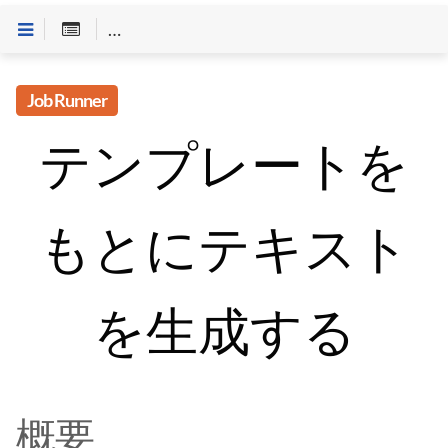
Customineドキュメントへようこそ
>
Job Runner
>
「
Job Runner
テンプレートを
もとにテキスト
を生成する
概要