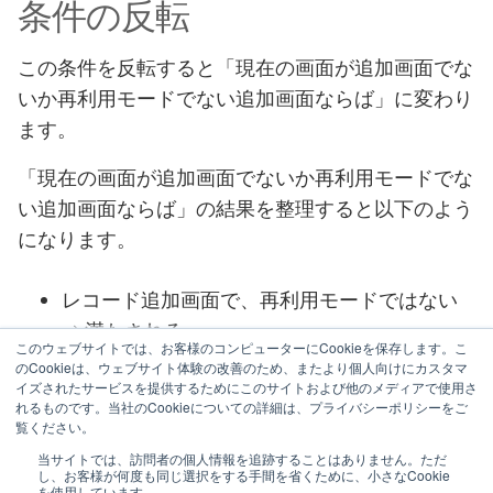
条件の反転
この条件を反転すると「現在の画面が追加画面でな
いか再利用モードでない追加画面ならば」に変わり
ます。
「現在の画面が追加画面でないか再利用モードでな
い追加画面ならば」の結果を整理すると以下のよう
になります。
レコード追加画面で、再利用モードではない
⇒ 満たされる
このウェブサイトでは、お客様のコンピューターにCookieを保存します。こ
レコード追加画面で、かつ再利用モード ⇒ 満
のCookieは、ウェブサイト体験の改善のため、またより個人向けにカスタマ
イズされたサービスを提供するためにこのサイトおよび他のメディアで使用さ
たされない
れるものです。当社のCookieについての詳細は、プライバシーポリシーをご
レコード追加画面ではない ⇒ 満たされる
覧ください。
当サイトでは、訪問者の個人情報を追跡することはありません。ただ
し、お客様が何度も同じ選択をする手間を省くために、小さなCookie
を使用しています。