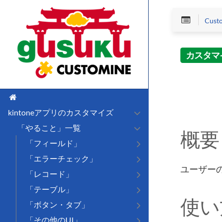
Cus
カスタマ
kintoneアプリのカスタマイズ
「やること」一覧
概要
「フィールド」
「エラーチェック」
ユーザー
「レコード」
「テーブル」
使い
「ボタン・タブ」
「その他のUI」