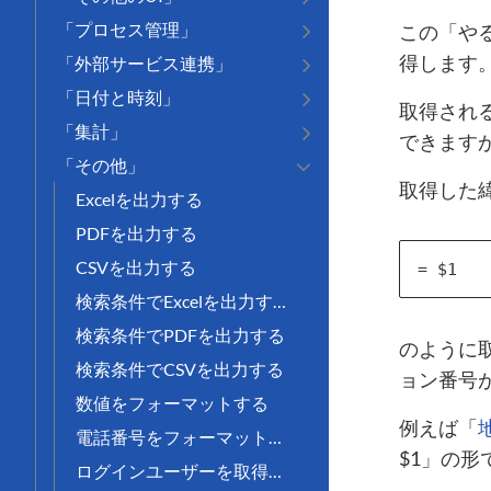
「プロセス管理」
この「やる
得します
「外部サービス連携」
「日付と時刻」
取得される
「集計」
できますが
「その他」
取得した
Excelを出力する
PDFを出力する
CSVを出力する
検索条件でExcelを出力する
検索条件でPDFを出力する
のように
検索条件でCSVを出力する
ョン番号が
数値をフォーマットする
例えば「
電話番号をフォーマットする
$1」の
ログインユーザーを取得する